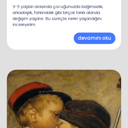
z
3-5 yaşları arasında çocuğunuzda bağımsızlık,
e
arkadaşlık, farkındalık gibi birçok farklı alanda
u
değişim yaşanır. Bu süreçte neler yaşandığını
inceleyelim.
l
a
ş
ı
n
!