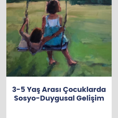
z
?
n
e
y
a
p
ı
y
o
r
u
3-5 Yaş Arası Çocuklarda
z
?
Sosyo-Duygusal Gelişim
b
i